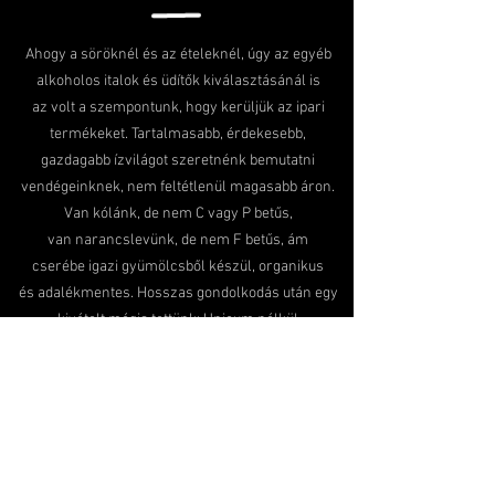
Ahogy a söröknél és az ételeknél, úgy az egyéb
alkoholos italok és üdítők kiválasztásánál is
az volt a szempontunk, hogy kerüljük az ipari
termékeket. Tartalmasabb, érdekesebb,
gazdagabb ízvilágot szeretnénk bemutatni
vendégeinknek, nem feltétlenül magasabb áron.
Van kólánk, de nem C vagy P betűs,
van narancslevünk, de nem F betűs, ám
cserébe igazi gyümölcsből készül, organikus
és adalékmentes. Hosszas gondolkodás után egy
kivételt mégis tettünk: Unicum nélkül
nem tudtunk elképzelni egy magyar
vendéglátóhelyet.
fedezd fel italválasztékunkat