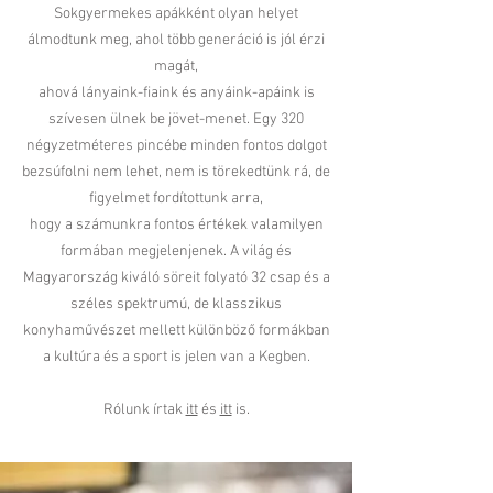
Sokgyermekes apákként olyan helyet
álmodtunk meg, ahol több generáció is jól érzi
magát,
ahová lányaink-fiaink és anyáink-apáink is
szívesen ülnek be jövet-menet. Egy 320
négyzetméteres pincébe minden fontos dolgot
bezsúfolni nem lehet, nem is törekedtünk rá, de
figyelmet fordítottunk arra,
hogy a számunkra fontos értékek valamilyen
formában megjelenjenek. A világ és
Magyarország kiváló söreit folyató 32 csap és a
széles spektrumú, de klasszikus
konyhaművészet mellett különböző formákban
a kultúra és a sport is jelen van a Kegben.
Rólunk írtak
itt
és
itt
is.