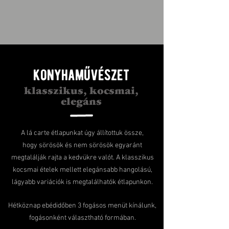
konyhaművészet
klasszikus, kocsmai,
elegáns
A lá carte étlapunkat úgy állítottuk össze,
hogy sörösök és nem sörösök egyaránt
megtalálják rajta a kedvükre valót. A klasszikus
kocsmai ételek mellett elegánsabb hangolású,
lágyabb variációk is megtalálhatók étlapunkon.
Hétköznap ebédidőben 3 fogásos menüt kínálunk,
fogásonként választható formában.