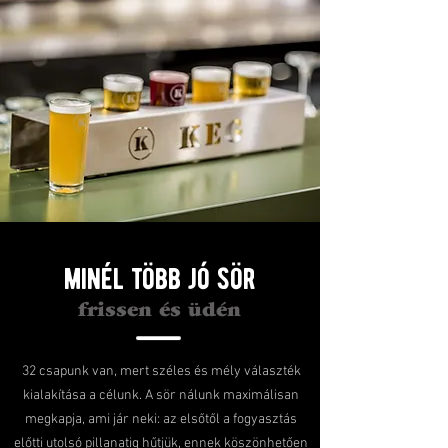
minél több jó sör
frissen és üdén
32 csapunk van, mert széles és mély választék
kialakítása a célunk. A sör nálunk maximálisan
megkapja, ami jár neki: az elsőtől a fogyasztás
előtti utolsó pillanatig hűtjük, ennek köszönhetően