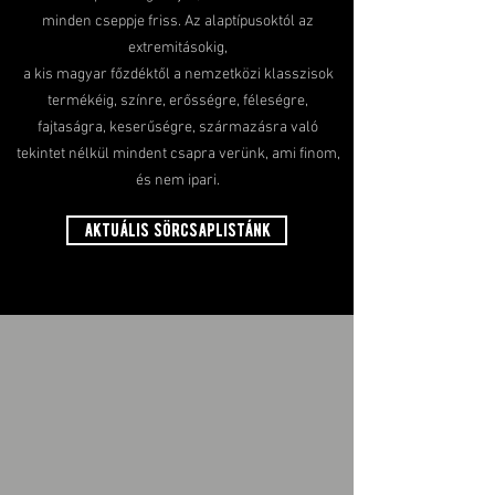
minden cseppje friss. Az alaptípusoktól az
extremitásokig,
a kis magyar főzdéktől a nemzetközi klasszisok
termékéig, színre, erősségre, féleségre,
fajtaságra, keserűségre, származásra való
tekintet nélkül mindent csapra verünk, ami finom,
és nem ipari.
aktuális sörcsaplistánk