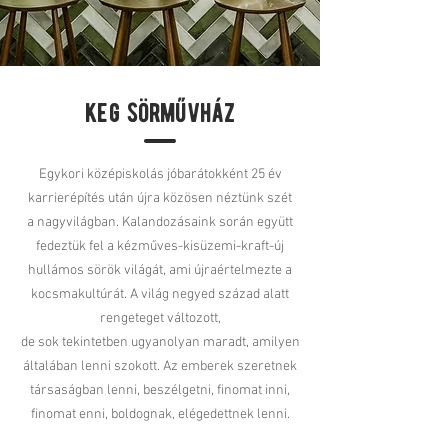
keg sörművház
Egykori középiskolás jóbarátokként 25 év
karrierépítés után újra közösen néztünk szét
a nagyvilágban. Kalandozásaink során együtt
fedeztük fel a kézműves-kisüzemi-kraft-új
hullámos sörök világát, ami újraértelmezte a
kocsmakultúrát. A világ negyed század alatt
rengeteget változott,
de sok tekintetben ugyanolyan maradt, amilyen
általában lenni szokott. Az emberek szeretnek
társaságban lenni, beszélgetni, finomat inni,
finomat enni, boldognak, elégedettnek lenni.